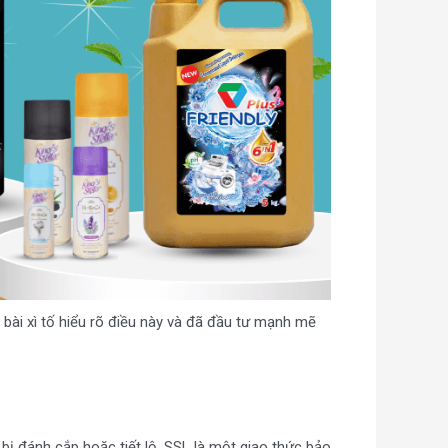
 bài xì tố hiểu rõ điều này và đã đầu tư mạnh mẽ
bị đánh cắp hoặc tiết lộ. SSL là một giao thức bảo