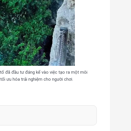
ì tố đã đầu tư đáng kể vào việc tạo ra một môi
tối ưu hóa trải nghiệm cho người chơi.